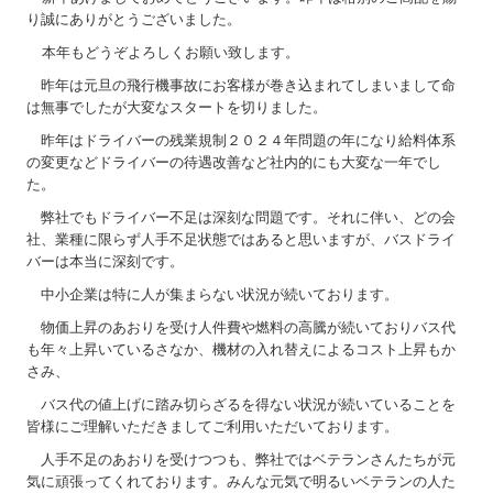
り誠にありがとうございました。
本年もどうぞよろしくお願い致します。
昨年は元旦の飛行機事故にお客様が巻き込まれてしまいまして命
は無事でしたが大変なスタートを切りました。
昨年はドライバーの残業規制２０２４年問題の年になり給料体系
の変更などドライバーの待遇改善など社内的にも大変な一年でし
た。
弊社でもドライバー不足は深刻な問題です。それに伴い、どの会
社、業種に限らず人手不足状態ではあると思いますが、バスドライ
バーは本当に深刻です。
中小企業は特に人が集まらない状況が続いております。
物価上昇のあおりを受け人件費や燃料の高騰が続いておりバス代
も年々上昇いているさなか、機材の入れ替えによるコスト上昇もか
さみ、
バス代の値上げに踏み切らざるを得ない状況が続いていることを
皆様にご理解いただきましてご利用いただいております。
人手不足のあおりを受けつつも、弊社ではベテランさんたちが元
気に頑張ってくれております。みんな元気で明るいベテランの人た