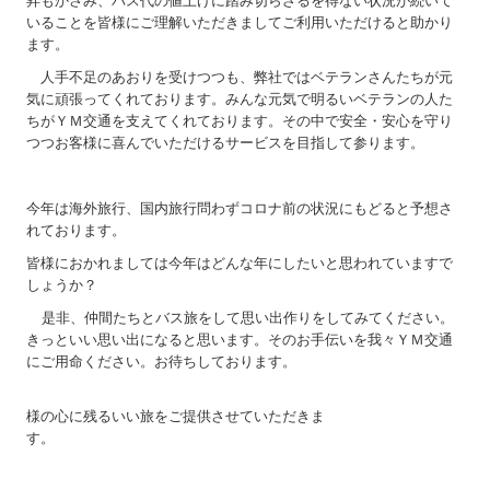
昇もかさみ、バス代の値上げに踏み切らざるを得ない状況が続いて
いることを皆様にご理解いただきましてご利用いただけると助かり
ます。
人手不足のあおりを受けつつも、弊社ではベテランさんたちが元
気に頑張ってくれております。みんな元気で明るいベテランの人た
ちがＹＭ交通を支えてくれております。その中で安全・安心を守り
つつお客様に喜んでいただけるサービスを目指して参ります。
今年は海外旅行、国内旅行問わずコロナ前の状況にもどると予想さ
れております。
皆様におかれましては今年はどんな年にしたいと思われていますで
しょうか？
是非、仲間たちとバス旅をして思い出作りをしてみてください。
きっといい思い出になると思います。そのお手伝いを我々ＹＭ交通
にご用命ください。お待ちしております。
様の心に残るいい旅をご提供させていただきま
す。