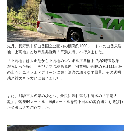
先月、長野県中部山岳国立公園内の標高約1500メートルの山岳景勝
地「上高地」と岐阜県奥飛騨「平湯大滝」へ行きました。
「上高地」は大正池から上高地のシンボル河童橋まで約2時間散策。
澄み切った梓川、そびえ立つ穂高連峰、河童橋から眺める3,000m級
の山々とエメラルドグリーンに輝く清流の織りなす風景。その透明
感と雄大さを大いに感じました。
また、飛騨三大名瀑のひとつ、豪快に流れ落ちる滝水の「平湯大
滝」。落差64メートル、幅6メートルを誇る日本の滝百選にも選ばれ
た名瀑は迫力満点でした。