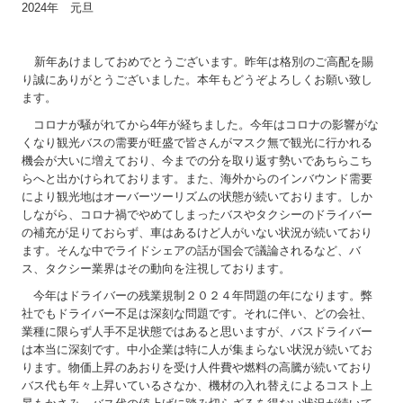
2024
年 元旦
新年あけましておめでとうございます。昨年は格別のご高配を賜
り誠にありがとうございました。本年もどうぞよろしくお願い致し
ます。
コロナが騒がれてから
4
年が経ちました。今年はコロナの影響がな
くなり観光バスの需要が旺盛で皆さんがマスク無で観光に行かれる
機会が大いに増えており、今までの分を取り返す勢いであちらこち
らへと出かけられております。また、海外からのインバウンド需要
により観光地はオーバーツーリズムの状態が続いております。しか
しながら、コロナ禍でやめてしまったバスやタクシーのドライバー
の補充が足りておらず、車はあるけど人がいない状況が続いており
ます。そんな中でライドシェアの話が国会で議論されるなど、バ
ス、タクシー業界はその動向を注視しております。
今年はドライバーの残業規制２０２４年問題の年になります。弊
社でもドライバー不足は深刻な問題です。それに伴い、どの会社、
業種に限らず人手不足状態ではあると思いますが、バスドライバー
は本当に深刻です。中小企業は特に人が集まらない状況が続いてお
ります。物価上昇のあおりを受け人件費や燃料の高騰が続いており
バス代も年々上昇いているさなか、機材の入れ替えによるコスト上