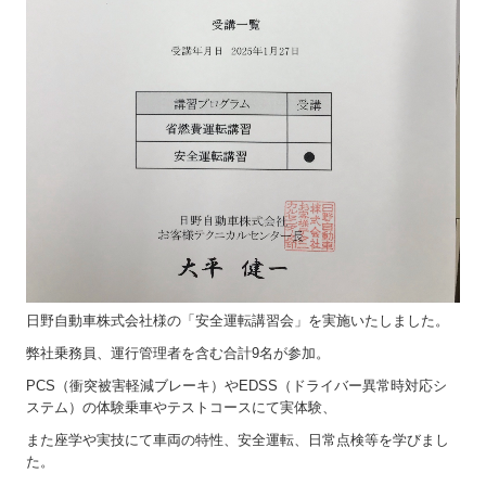
日野自動車株式会社様の「安全運転講習会」を実施いたしました。
弊社乗務員、運行管理者を含む合計
9
名が参加。
PCS
（衝突被害軽減ブレーキ）や
EDSS
（ドライバー異常時対応シ
ステム）の体験乗車やテストコースにて実体験、
また座学や実技にて車両の特性、安全運転、日常点検等を学びまし
た。