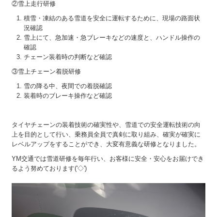
②雪上走行研修
積雪・凍結のある雪道を安全に運転するために、現場の路面状
況確認
雪上にて、急加速・急ブレーキなどの速度と、ハンドル操作の
確認
チェーン装着時の判断など確認
③雪上チェーン着脱研修
雪の降る中、夜間での着脱確認
装着時のブレーキ操作など確認
タイヤチェーンの装着技術の確実性や、雪道での安全運転技術の向
上を目的として行い、乗務員全員で真剣に取り組み、確実が確実に
レベルアップをすることができ、大変有意義な研修となりました。
YM交通では雪道研修を毎年行い、お客様に安全・安心をお届けでき
るよう努めております('◇')ゞ